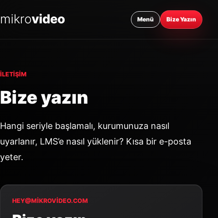
mikro
video
Menü
Bize Yazın
İLETIŞIM
Bize yazın
Hangi seriyle başlamalı, kurumunuza nasıl
uyarlanır, LMS’e nasıl yüklenir? Kısa bir e-posta
yeter.
HEY@MIKROVIDEO.COM