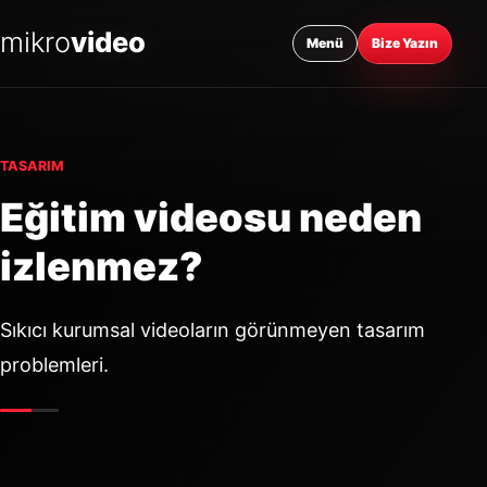
mikro
video
Menü
Bize Yazın
TASARIM
Eğitim videosu neden
izlenmez?
Sıkıcı kurumsal videoların görünmeyen tasarım
problemleri.