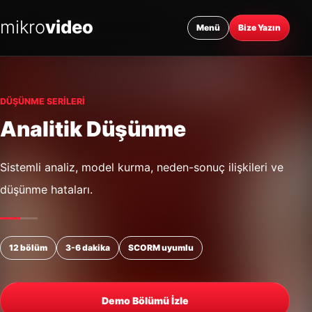
mikro
video
Menü
Bize Yazın
Analitik Düşünme
DÜŞÜNME SERILERI
Analitik Düşünme
Sistemli analiz, model kurma, neden-sonuç ilişkileri ve
düşünme hataları.
12 bölüm
3-6 dakika
SCORM uyumlu
Demo Bölümü İzle