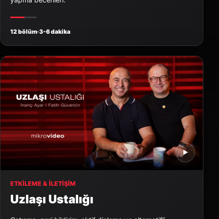
12 bölüm
·
3-6 dakika
▶
ETKILEME & İLETIŞIM
Uzlaşı Ustalığı