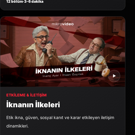
12 bölüm
·
3-6 dakika
▶
ETKILEME & İLETIŞIM
İknanın İlkeleri
Etik ikna, güven, sosyal kanıt ve karar etkileyen iletişim
dinamikleri.