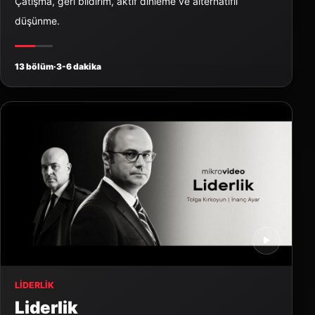
Çatışma, geri bildirim, aktif dinleme ve alternatifli
düşünme.
13 bölüm
·
3-6 dakika
▶
LIDERLIK
Liderlik